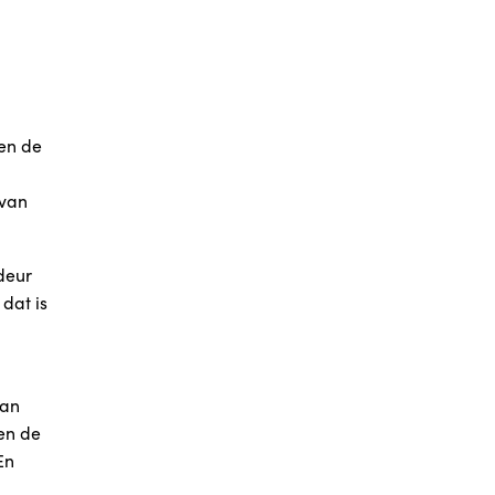
en de
 van
deur
dat is
van
en de
En