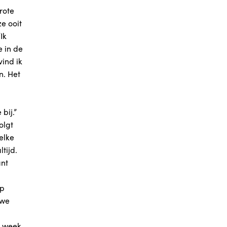
rote
ze ooit
Ik
e in de
vind ik
n. Het
bij.”
olgt
elke
tijd.
ant
ep
 we
e week