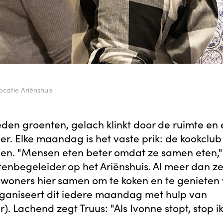
catie Ariënshuis
den groenten, gelach klinkt door de ruimte en 
er. Elke maandag is het vaste prik: de kookclub
jeen. "Mensen eten beter omdat ze samen eten,"
eitenbegeleider op het Ariënshuis. Al meer dan z
woners hier samen om te koken en te genieten
rganiseert dit iedere maandag met hulp van
ar). Lachend zegt Truus: "Als Ivonne stopt, stop i