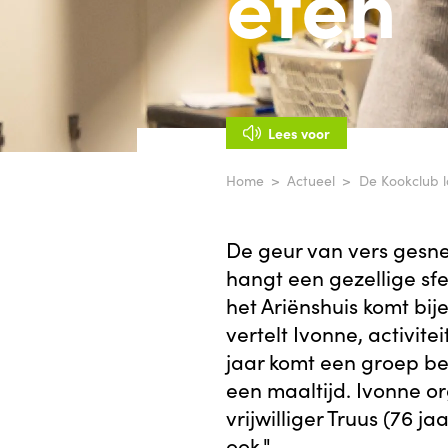
eten
Lees voor
Home
Actueel
De Kookclub lo
De geur van vers gesne
hangt een gezellige sfe
het Ariënshuis komt bi
vertelt Ivonne, activit
jaar komt een groep be
een maaltijd. Ivonne o
vrijwilliger Truus (76 ja
ook."