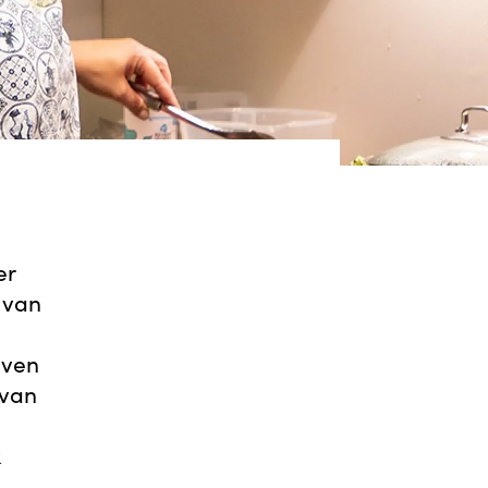
er
 van
even
 van
k