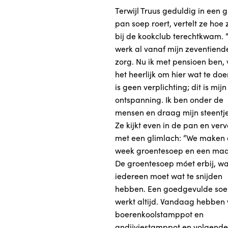
Terwijl Truus geduldig in een g
pan soep roert, vertelt ze hoe 
bij de kookclub terechtkwam. “
werk al vanaf mijn zeventiend
zorg. Nu ik met pensioen ben, 
het heerlijk om hier wat te doe
is geen verplichting; dit is mijn
ontspanning. Ik ben onder de
mensen en draag mijn steentje 
Ze kijkt even in de pan en verv
met een glimlach: “We maken 
week groentesoep en een maal
De groentesoep móet erbij, w
iedereen moet wat te snijden
hebben. Een goedgevulde so
werkt altijd. Vandaag hebben
boerenkoolstamppot en
andijviestamppot en volgend