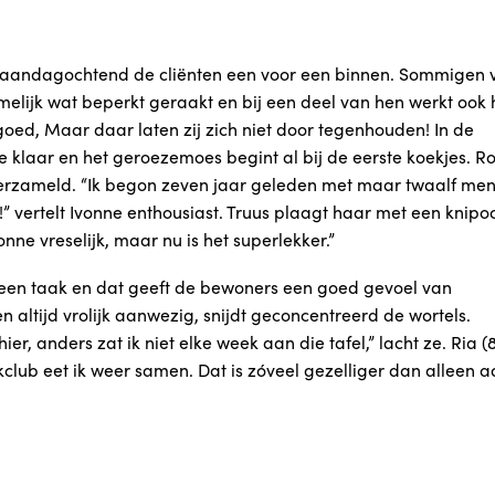
maandagochtend de cliënten een voor een binnen. Sommigen 
hamelijk wat beperkt geraakt en bij een deel van hen werkt ook 
ed, Maar daar laten zij zich niet door tegenhouden! In de
fie klaar en het geroezemoes begint al bij de eerste koekjes. R
 verzameld. “Ik begon zeven jaar geleden met maar twaalf men
!” vertelt Ivonne enthousiast. Truus plaagt haar met een knipo
nne vreselijk, maar nu is het superlekker.”
 een taak en dat geeft de bewoners een goed gevoel van
n altijd vrolijk aanwezig, snijdt geconcentreerd de wortels.
hier, anders zat ik niet elke week aan die tafel,” lacht ze. Ria (
club eet ik weer samen. Dat is zóveel gezelliger dan alleen 