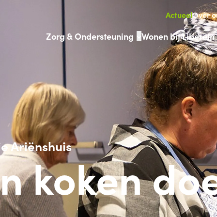
Actueel
Over o
Zorg & Ondersteuning
Wonen bij Liberein
e Ariënshuis
n koken doe