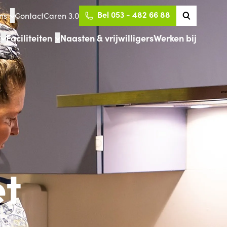
Bel 053 - 482 66 88
ns
Contact
Caren 3.0
Faciliteiten
Naasten & vrijwilligers
Werken bij
t