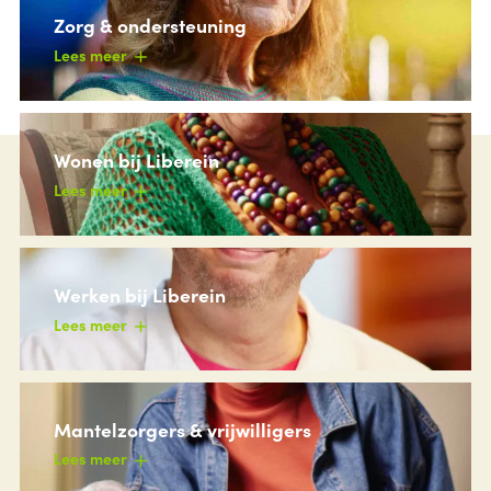
Zorg & ondersteuning
Lees meer
Wonen bij Liberein
Lees meer
Werken bij Liberein
Lees meer
Mantelzorgers & vrijwilligers
Lees meer