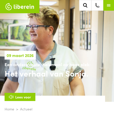
09 maart 2026
Een andere route, helemaal op haar plek:
Het verhaal van Sonja.
Lees voor
Home
Actueel