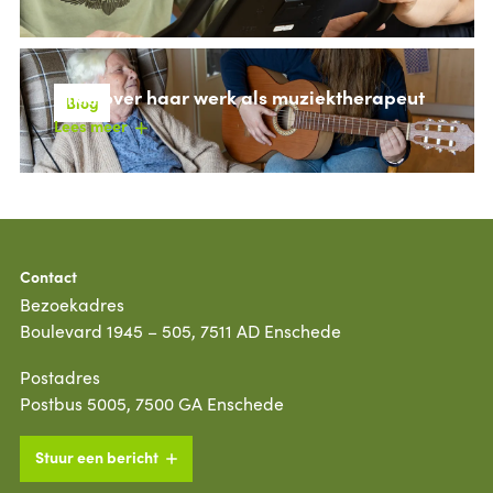
Nikki over haar werk als muziektherapeut
Blog
Lees meer
Contact
Bezoekadres
Boulevard 1945 – 505, 7511 AD Enschede
Postadres
Postbus 5005, 7500 GA Enschede
Stuur een bericht