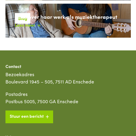
Nikki over haar werk als muziektherapeut
Blog
Lees meer
Contact
Bezoekadres
Boulevard 1945 – 505, 7511 AD Enschede
Postadres
Postbus 5005, 7500 GA Enschede
Stuur een bericht