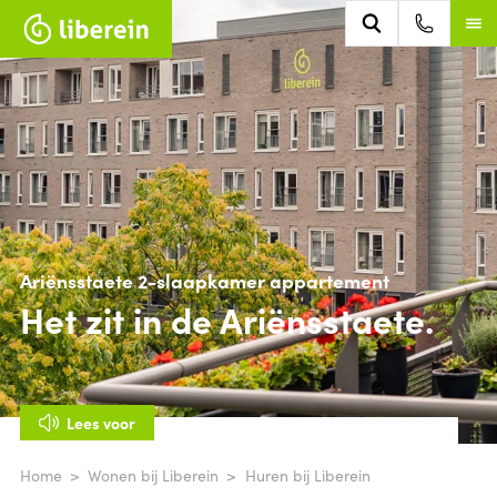
Ariënsstaete 2-slaapkamer appartement
Het zit in de Ariënsstaete.
Lees voor
Home
Wonen bij Liberein
Huren bij Liberein