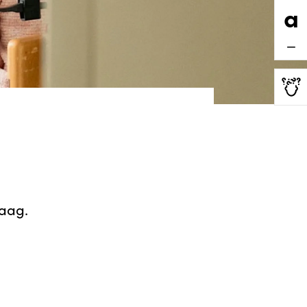
a
e
raag.