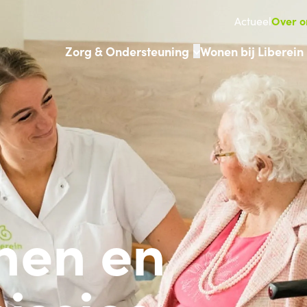
Over o
Actueel
Zorg & Ondersteuning
Wonen bij Liberein
nen en