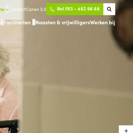
Bel 053 - 482 66 88
ns
Contact
Caren 3.0
Faciliteiten
Naasten & vrijwilligers
Werken bij