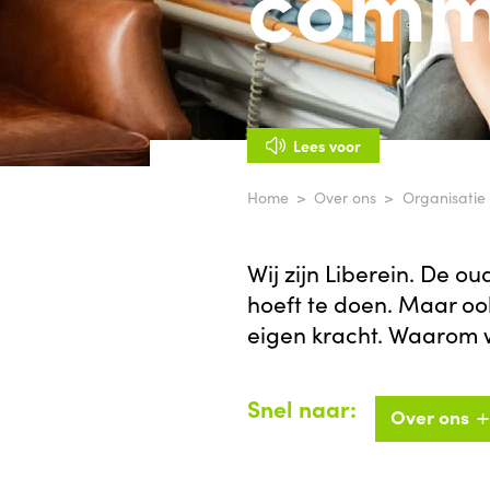
commi
Lees voor
Home
Over ons
Organisatie
Wij zijn Liberein. De o
hoeft te doen. Maar oo
eigen kracht. Waarom wi
Snel naar:
Over ons