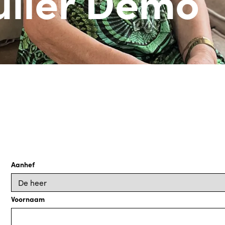
lier Demo
Aanhef
Voornaam