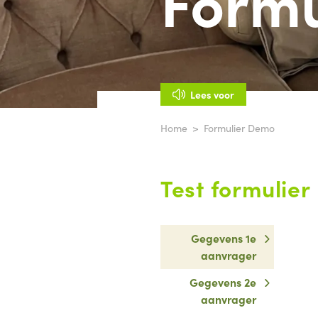
Formu
Lees voor
Home
Formulier Demo
Test formulier
Gegevens 1e
aanvrager
Gegevens 2e
aanvrager