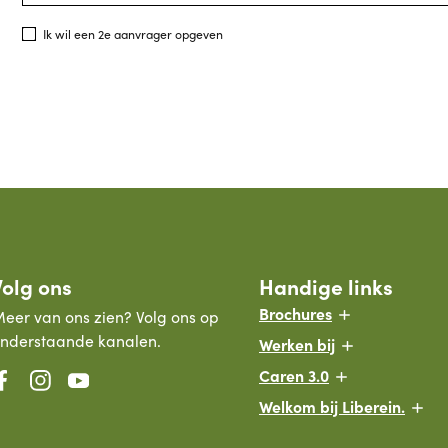
Ik
Ik wil een 2e aanvrager opgeven
wil
een
2e
aanvrager
opgeven
Volg ons
Handige links
Brochures
eer van ons zien? Volg ons op
nderstaande kanalen.
Werken bij
Caren 3.0
Welkom bij Liberein.