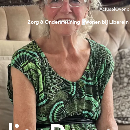
Actueel
Over o
Zorg & Ondersteuning
Wonen bij Liberein