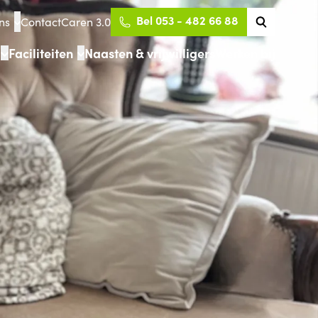
Bel 053 - 482 66 88
ns
Contact
Caren 3.0
Faciliteiten
Naasten & vrijwilligers
Werken bij