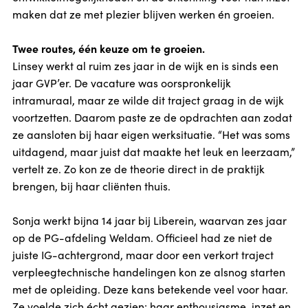
maken dat ze met plezier blijven werken én groeien.
Twee routes, één keuze om te groeien.
Linsey werkt al ruim zes jaar in de wijk en is sinds een
jaar GVP’er. De vacature was oorspronkelijk
intramuraal, maar ze wilde dit traject graag in de wijk
voortzetten. Daarom paste ze de opdrachten aan zodat
ze aansloten bij haar eigen werksituatie. “Het was soms
uitdagend, maar juist dat maakte het leuk en leerzaam,”
vertelt ze. Zo kon ze de theorie direct in de praktijk
brengen, bij haar cliënten thuis.
Sonja werkt bijna 14 jaar bij Liberein, waarvan zes jaar
op de PG-afdeling Weldam. Officieel had ze niet de
juiste IG-achtergrond, maar door een verkort traject
verpleegtechnische handelingen kon ze alsnog starten
met de opleiding. Deze kans betekende veel voor haar.
Ze voelde zich écht gezien: haar enthousiasme, inzet en