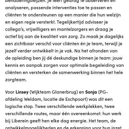
benaderingswijzen. Je leert gedrag te observeren en
analyseren, passende interventies toe te passen en
cliënten te ondersteunen op een manier die hun welzijn
en eigen regie versterkt. Tegelijkertijd adviseer je
collega’s, vrijwilligers en mantelzorgers en draag je
actief bij aan de kwaliteit van zorg. Zo maak je dagelijks
een zichtbaar verschil voor cliënten én je team, terwijl je
jezelf verder ontwikkelt in je vak. Na het afronden van
de opleiding ben jij dé deskundige binnen je team: jouw
kennis en aanpak zorgen voor optimale begeleiding van
cliënten en versterken de samenwerking binnen het hele
zorgteam.
Linsey
Sonja
Voor
(Wijkteam Glanerbrug) en
(PG-
afdeling Weldam, locatie de Eschpoort) was dit een
logische stap. Twee verschillende werkplekken, twee
verschillende routes, maar één overeenkomst: hun werk
bij Liberein geeft hen elke dag energie. Het team, de
ontwikkelmogelijkheden en de erkenning voor hun inzet