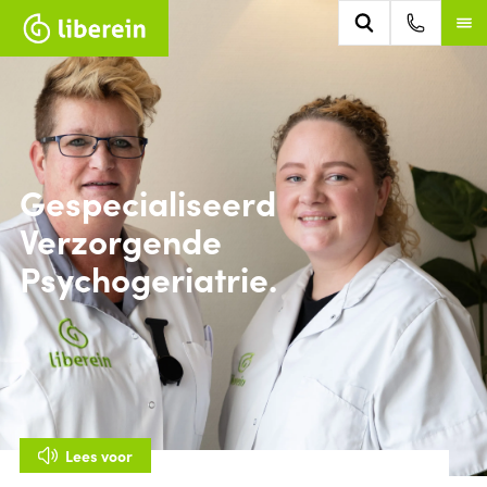
Gespecialiseerd
Verzorgende
Psychogeriatrie.
Lees voor